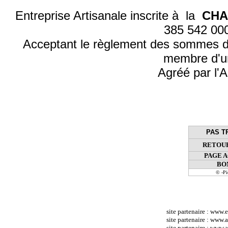
Entreprise Artisanale inscrite à la
CHA
385 542 0
Acceptant le règlement des sommes d
membre d'u
Agréé par l'A
PAS T
RETOUR
PAGE 
BO
© -P
site partenaire :
www.e
site partenaire :
www.at
site partenaire :
www.a