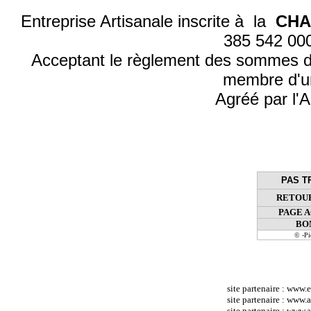
Entreprise Artisanale inscrite à la
CHA
385 542 0
Acceptant le règlement des sommes d
membre d'u
Agréé par l'A
PAS T
RETOUR
PAGE 
BO
© -P
site partenaire :
www.e
site partenaire :
www.at
site partenaire :
www.a